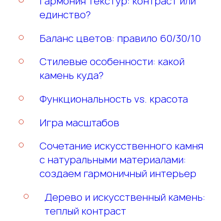
Гармония текстур: контраст или
единство?
Баланс цветов: правило 60/30/10
Стилевые особенности: какой
камень куда?
Функциональность vs. красота
Игра масштабов
Сочетание искусственного камня
Этим я подтверждаю подлинность все
с натуральными материалами:
персональных данных и даю согласие на и
создаем гармоничный интерьер
целью подготовки и предоставления отве
Дерево и искусственный камень:
и улучшение качества обслуживания в соо
Этим я подтверждаю подлинность все
Этим я подтверждаю подлинность все
теплый контраст
Политикой конфиденциальности
персональных данных и даю согласие на и
персональных данных и даю согласие на и
Этим я подтверждаю подлинность все