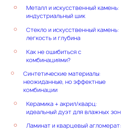
целью подготовки и предоставления отве
персональных данных и даю согласие на и
целью подготовки и предоставления отве
Металл и искусственный камень:
и улучшение качества обслуживания в соо
целью рассмотрения и дальнейшего разм
и улучшение качества обслуживания в соо
индустриальный шик
ОТПРАВИТЬ ЗАЯВК
Политикой конфиденциальности
соответствии с
Политикой конфиденциальности
Политикой конфиденциал
Стекло и искусственный камень:
легкость и глубина
ОТПРАВИТЬ
ОТПРАВИТЬ ПРОЕК
ОТПРАВИТЬ
Как не ошибиться с
комбинациями?
Синтетические материалы:
неожиданные, но эффектные
комбинации
Керамика + акрил/кварц:
идеальный дуэт для влажных зон
Ламинат и кварцевый агломерат: