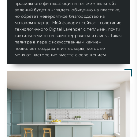
правильного финиша: один и тот же «пыльный»
зеленый будет выглядеть обыденно на пластике,
но обретет невероятное благородство на
матовом кварце. Мой фаворит сейчас - сочетание
технологичного Digital Lavender с теплыми, почти
тактильными оттенками терракоты и глины. Такая
палитра в паре с искусственным камнем
позволяет создавать интерьеры, которые
меняют настроение вместе с освещением