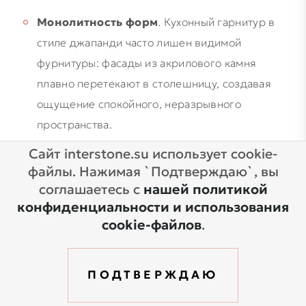
Монолитность форм
. Кухонный гарнитур в
стиле джапанди часто лишен видимой
фурнитуры: фасады из акрилового камня
плавно перетекают в столешницу, создавая
ощущение спокойного, неразрывного
пространства.
Биофильный дизайн
. Интеграция живых
Сайт interstone.su использует cookie-
растений непосредственно в кухонные острова
файлы. Нажимая `Подтверждаю`, вы
или использование искусственного камня в
соглашаетесь с
нашей политикой
конфиденциальности и использования
оттенках «шалфей» и «песок» помогает
cookie-файлов
.
сохранить связь с природой даже в сердце
мегаполиса.
ПОДТВЕРЖДАЮ
Каталог
Где купить
Написать
Позвонить