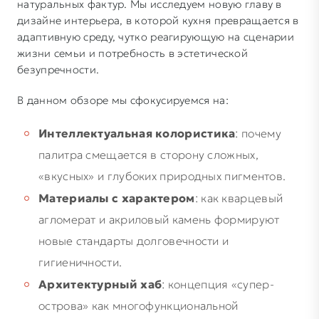
натуральных фактур. Мы исследуем новую главу в
дизайне интерьера, в которой кухня превращается в
адаптивную среду, чутко реагирующую на сценарии
жизни семьи и потребность в эстетической
безупречности.
В данном обзоре мы сфокусируемся на:
Интеллектуальная колористика
: почему
палитра смещается в сторону сложных,
«вкусных» и глубоких природных пигментов.
Материалы с характером
: как кварцевый
агломерат и акриловый камень формируют
Этим я подтверждаю подлинность
новые стандарты долговечности и
всех указанных персональных данных и
гигиеничности.
Этим я подтверждаю подлинность
даю согласие на их обработку с целью
Архитектурный хаб
: концепция «супер-
всех указанных персональных данных и
подготовки и предоставления ответа
Этим я подтверждаю подлинность
острова» как многофункциональной
даю согласие на их обработку с целью