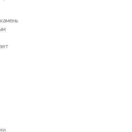
 камень
ным
ает
ки.