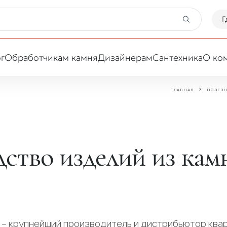
Г
г
Обработчикам камня
Дизайнерам
Сантехника
О ко
ГЛАВНАЯ
ПОЛЕЗ
Ваша сфера деятельности
Обработчик
Дизайнер
ство изделий из кам
– крупнейший производитель и дистрибьютор ква