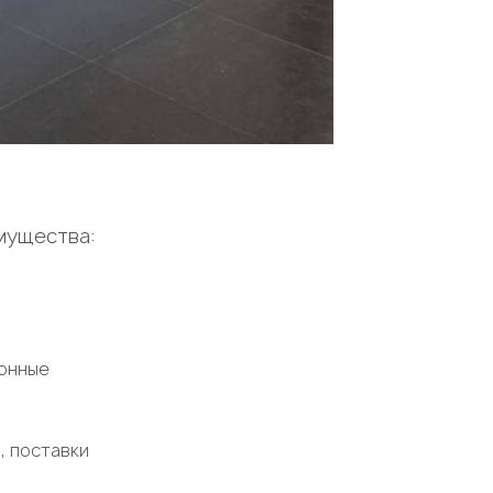
мущества:
ионные
, поставки