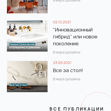
В мире дизайна
02.12.2021
"Инновационный
гибрид" или новое
поколение
столешниц и
В мире дизайна
раковин в ванной
23.09.2021
комнате.
Все за стол!
В мире дизайна
ВСЕ ПУБЛИКАЦИИ