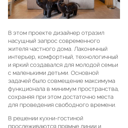
В этом проекте дизайнер отразил
насущный запрос современного
жителя частного дома. Лаконичный
интерьер, комфортный, технологичный
и яркий создавался для молодой семьи
с маленькими детьми. Основной
задачей было совмещение максимума
функционала в минимум пространства,
сохраняя при этом достаточно места
Этим я подтверждаю подлинность
для проведения свободного времени.
всех указанных персональных данных и
даю согласие на их обработку с целью
Этим я подтверждаю подлинность
В решении кухни-гостиной
подготовки и предоставления ответа
всех указанных персональных данных и
Этим я подтверждаю подлинность
прослеживаются прямые линии и