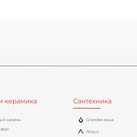
и керамика
Сантехника
ый камень
Grandex aqua
арус
Alveus