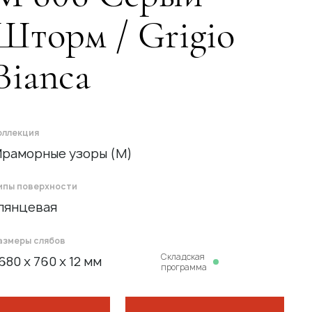
Шторм / Grigio
Bianca
оллекция
раморные узоры (M)
ипы поверхности
лянцевая
азмеры слябов
Cкладская
680 x 760 x 12 мм
программа