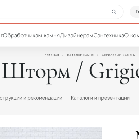
Г
г
Обработчикам камня
Дизайнерам
Сантехника
О ко
ГЛАВНАЯ
КАТАЛОГ КАМНЯ
АКРИЛОВЫЙ КАМЕНЬ
Шторм / Grigio
Ваша сфера деятельности
Обработчик
Дизайнер
струкции и рекомендации
Каталоги и презентации