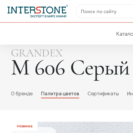
Катало
GRANDEX
M 606 Серый 
O бренде
Палитра цветов
Сертификаты
Ин
Новинка