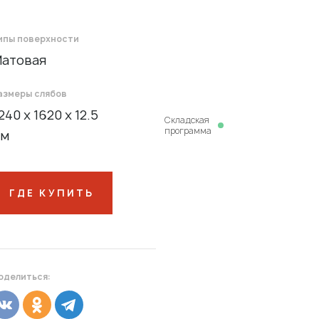
ипы поверхности
атовая
азмеры слябов
240 x 1620 x 12.5
Cкладская
программа
м
ГДЕ КУПИТЬ
оделиться: