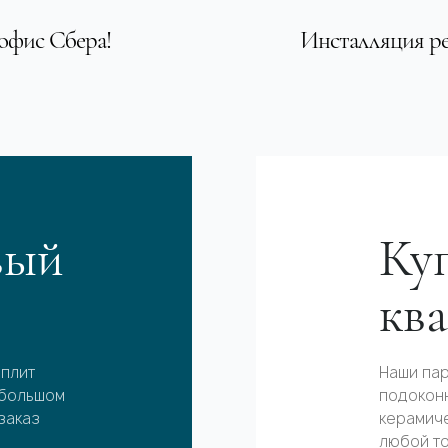
 офис Сбера!
Инсталляция ре
вый
Куп
кв
 плит
Наши пар
 большом
подоконн
заказ
керамиче
любой т