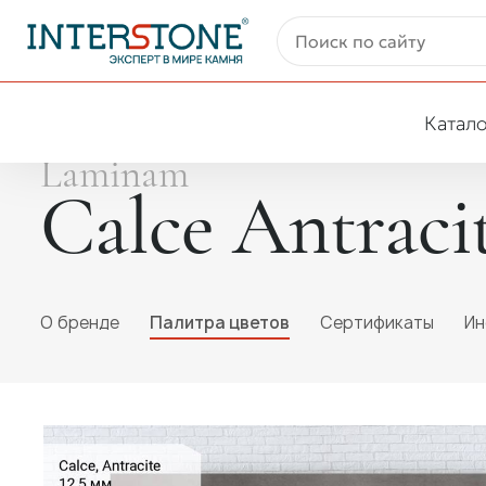
Катало
Laminam
Calce Antraci
O бренде
Палитра цветов
Сертификаты
Ин