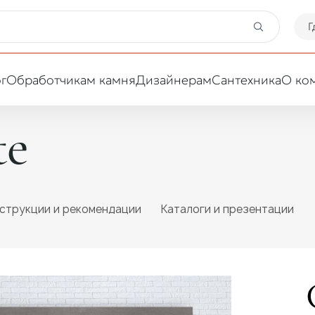
Г
г
Обработчикам камня
Дизайнерам
Сантехника
О ко
te
Ваша сфера деятельности
Обработчик
Дизайнер
струкции и рекомендации
Каталоги и презентации