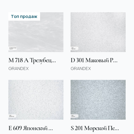
Топ продаж
M 718 А Трезубец Нептуна / Neptun Trident
D 301 Маковый Рулет / Poppy Seed
GRANDEX
GRANDEX
E 609 Японский Агат / Business Tokio
S 201 Морской Песок / Dirty Sand