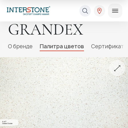
GRANDEX
O бренде
Палитра цветов
Сертификаты
Ваша сфера деятельности
Обработчик
Дизайнер