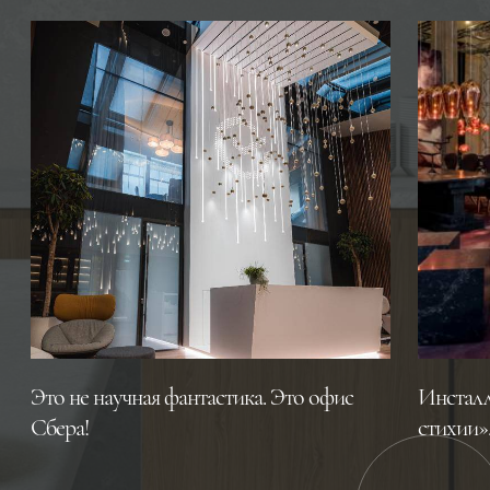
Это не научная фантастика. Это офис
Инсталл
Сбера!
стихии»