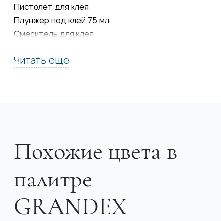
Пистолет для клея
Плунжер под клей 75 мл.
Смеситель для клея
Подложка: влагостойкий МДФ, ДСП,
Читать еще
Подставка под горячее: прутки и сферы под
горячее
Термолента алюминиевая
Усилитель цвета
Шлиматериал
Полировочные пасты
Похожие цвета в
палитре
GRANDEX