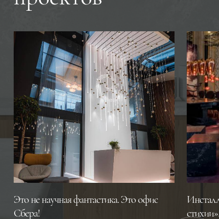
Это не научная фантастика. Это офис
Инсталл
Сбера!
стихии»