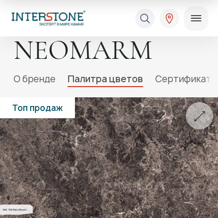
NEOMARM
O бренде
Палитра цветов
Сертификаты
Топ продаж
Ваша сфера деятельности
Обработчик
Дизайнер