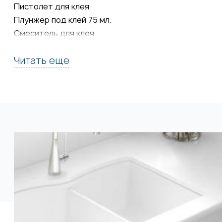
Пистолет для клея
Плунжер под клей 75 мл.
Смеситель для клея
Подложка: влагостойкий МДФ, ДСП,
Читать еще
Подставка под горячее: прутки и сферы под
горячее
Термолента алюминиевая
Усилитель цвета
Шлиматериал
Полировочные пасты