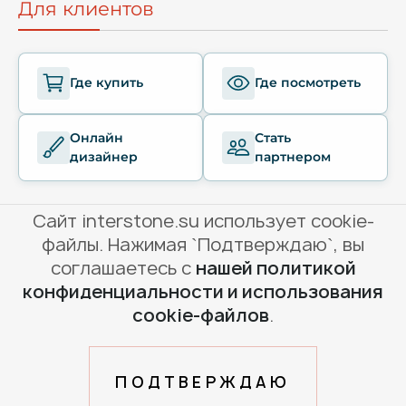
Для клиентов
Где купить
Где посмотреть
Онлайн
Стать
дизайнер
партнером
Сайт interstone.su использует cookie-
файлы. Нажимая `Подтверждаю`, вы
© Interstone, 2010-2026
соглашаетесь с
нашей политикой
конфиденциальности и использования
Условия использования сайта
cookie-файлов
.
Политика конфиденциальности
Создание и продвижение сайта
ПОДТВЕРЖДАЮ