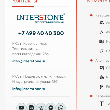
Камень 
Контакты
Кварцев
Ав
Av
+7 499 40 40 300
No
МО, г. Королев, мкр.
Текстильщик, ул.
Ca
Калининградская, 28а
Акрилов
info@interstone.su
G
МО, г. Подольск, мкр. Климовск,
N
Индустриальная улица, 150
Fo
info@interstone.su
Керамич
Te