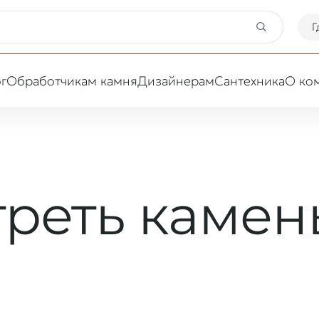
Г
г
Обработчикам камня
Дизайнерам
Сантехника
О ко
Ваша сфера деятельности
треть камен
Обработчик
Дизайнер