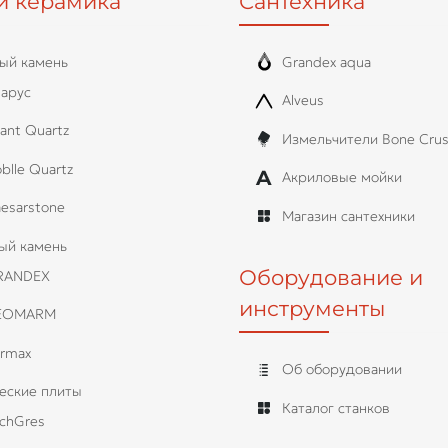
и керамика
Сантехника
ый камень
Grandex aqua
арус
Alveus
ant Quartz
Измельчители Bone Crus
blle Quartz
Акриловые мойки
esarstone
Магазин сантехники
ый камень
Оборудование и
RANDEX
инструменты
EOMARM
rmax
Об оборудовании
еские плиты
Каталог станков
chGres