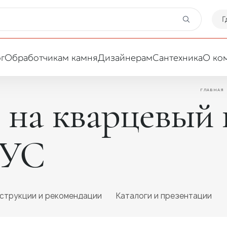
Г
г
Обработчикам камня
Дизайнерам
Сантехника
О ко
ГЛАВНАЯ
на кварцевый 
Ваша сфера деятельности
РУС
Обработчик
Дизайнер
струкции и рекомендации
Каталоги и презентации