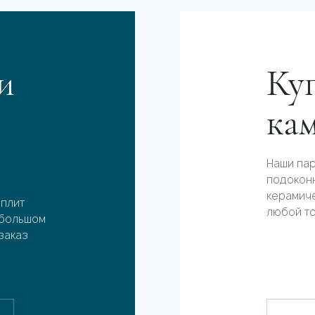
и
Куп
ка
Наши пар
подоконн
керамиче
 плит
любой т
 большом
заказ