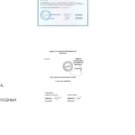
4,
иродных