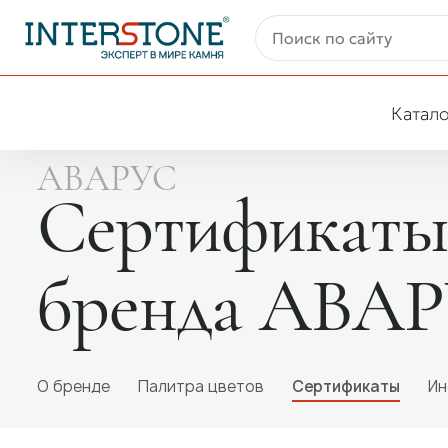
Катало
АВАРУС
Сертификаты 
бренда АВА
O бренде
Палитра цветов
Сертификаты
Ин