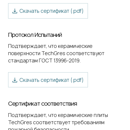
Скачать сертификат (.
pdf
)
Протокол Испытаний
Подтверждает, что керамические
поверхности TechGres соответствуют
стандартам ГОСТ 13996-2019.
Скачать сертификат (.
pdf
)
Этим я подтверждаю подлинность
Сертификат соответствия
всех указанных персональных данных и
Подтверждает, что керамические плиты
даю согласие на их обработку с целью
Этим я подтверждаю подлинность
TechGres соответствует требованиям
подготовки и предоставления ответа
всех указанных персональных данных и
Этим я подтверждаю подлинность
пожарной безопасности.