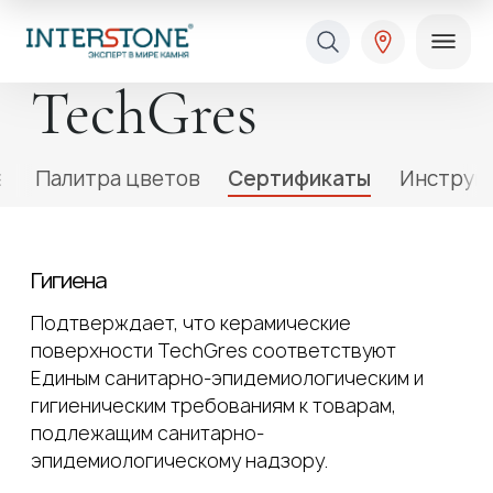
TechGres
е
Палитра цветов
Сертификаты
Инструк
Гигиена
Ваша сфера деятельности
Подтверждает, что керамические
поверхности TechGres соответствуют
Обработчик
Дизайнер
Единым санитарно-эпидемиологическим и
гигиеническим требованиям к товарам,
подлежащим санитарно-
эпидемиологическому надзору.