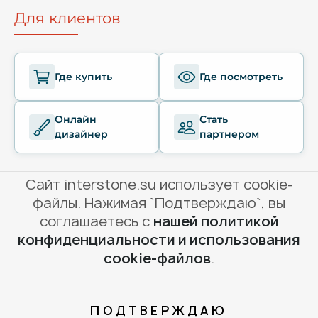
Для клиентов
Где купить
Где посмотреть
Онлайн
Стать
дизайнер
партнером
Сайт interstone.su использует cookie-
файлы. Нажимая `Подтверждаю`, вы
соглашаетесь с
нашей политикой
© Interstone, 2010-2026
конфиденциальности и использования
Условия использования сайта
cookie-файлов
.
Политика конфиденциальности
Создание и продвижение сайта
ПОДТВЕРЖДАЮ