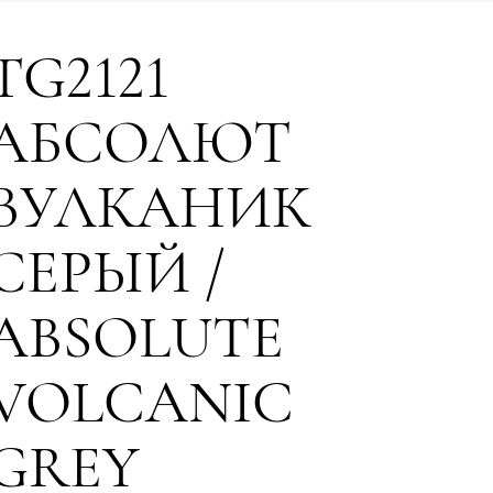
TG2121
АБСОЛЮТ
ВУЛКАНИК
СЕРЫЙ /
ABSOLUTE
VOLCANIC
GREY