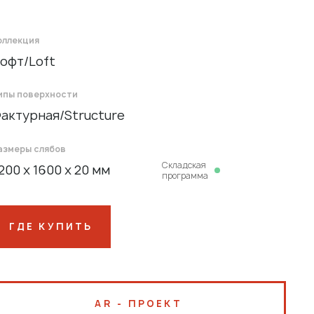
оллекция
офт/Loft
ипы поверхности
актурная/Structure
азмеры слябов
Cкладская
200 x 1600 x 20 мм
программа
ГДЕ КУПИТЬ
AR - ПРОЕКТ