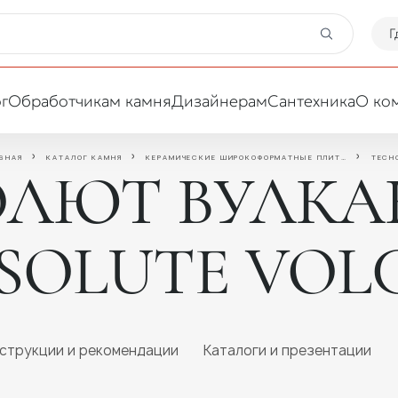
Г
г
Обработчикам камня
Дизайнерам
Сантехника
О ко
ВНАЯ
КАТАЛОГ КАМНЯ
КЕРАМИЧЕСКИЕ ШИРОКОФОРМАТНЫЕ ПЛИТЫ
TECH
СОЛЮТ ВУЛК
Ваша сфера деятельности
BSOLUTE VOL
Обработчик
Дизайнер
струкции и рекомендации
Каталоги и презентации