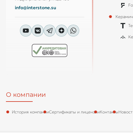
Fo
info@interstone.su
Керамич
Te
Ke
О компании
История компании
Сертификаты и лицензии
Контакты
Новост