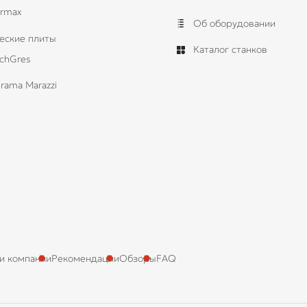
rmax
Об оборудовании
еские плиты
Каталог станков
chGres
rama Marazzi
и компании
Рекомендации
Обзоры
FAQ