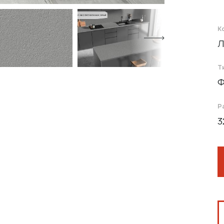
К
Л
Т
Ф
Р
3