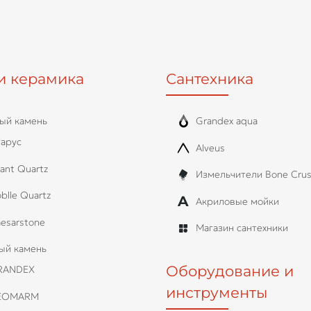
и керамика
Сантехника
ый камень
Grandex aqua
арус
Alveus
ant Quartz
Измельчители Bone Crus
blle Quartz
Акриловые мойки
esarstone
Магазин сантехники
ый камень
Оборудование и
RANDEX
инструменты
EOMARM