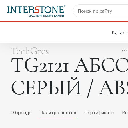
Катало
TechGres
ГЛА
TG2121 АБ
СЕРЫЙ / A
O бренде
Палитра цветов
Сертификаты
Ин